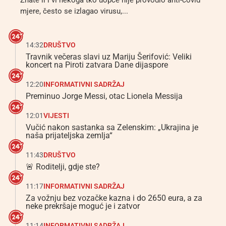
Znate li i vi nekoga tko uopće nije provodio anti-covid
mjere, često se izlagao virusu,...
14:32
DRUŠTVO
Travnik večeras slavi uz Mariju Šerifović: Veliki
koncert na Piroti zatvara Dane dijaspore
12:20
INFORMATIVNI SADRŽAJ
Preminuo Jorge Messi, otac Lionela Messija
12:01
VIJESTI
Vučić nakon sastanka sa Zelenskim: „Ukrajina je
naša prijateljska zemlja“
11:43
DRUŠTVO
🚨 Roditelji, gdje ste?
11:17
INFORMATIVNI SADRŽAJ
Za vožnju bez vozačke kazna i do 2650 eura, a za
neke prekršaje moguć je i zatvor
11:14
INFORMATIVNI SADRŽAJ