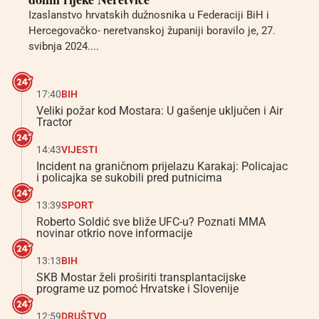
Izaslanstvo hrvatskih dužnosnika u Federaciji BiH i
Hercegovačko- neretvanskoj županiji boravilo je, 27.
svibnja 2024....
17:40
BIH
Veliki požar kod Mostara: U gašenje uključen i Air
Tractor
14:43
VIJESTI
Incident na graničnom prijelazu Karakaj: Policajac
i policajka se sukobili pred putnicima
13:39
SPORT
Roberto Soldić sve bliže UFC-u? Poznati MMA
novinar otkrio nove informacije
13:13
BIH
SKB Mostar želi proširiti transplantacijske
programe uz pomoć Hrvatske i Slovenije
12:59
DRUŠTVO