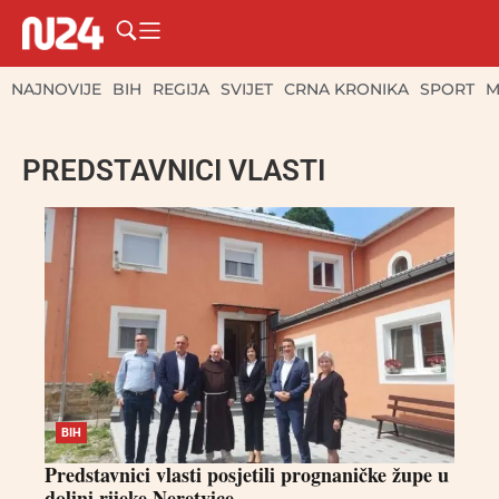
NAJNOVIJE
BIH
REGIJA
SVIJET
CRNA KRONIKA
SPORT
M
PREDSTAVNICI VLASTI
BIH
Predstavnici vlasti posjetili prognaničke župe u
dolini rijeke Neretvice