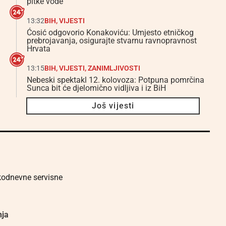
pitke vode
13:32
BIH
,
VIJESTI
Ćosić odgovorio Konakoviću: Umjesto etničkog
prebrojavanja, osigurajte stvarnu ravnopravnost
Hrvata
13:15
BIH
,
VIJESTI
,
ZANIMLJIVOSTI
Nebeski spektakl 12. kolovoza: Potpuna pomrčina
Sunca bit će djelomično vidljiva i iz BiH
Još vijesti
akodnevne servisne
nja