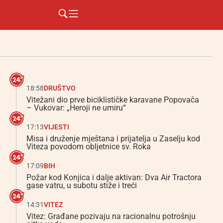
18:58
DRUŠTVO
Vitežani dio prve biciklističke karavane Popovača
– Vukovar: „Heroji ne umiru“
17:13
VIJESTI
Misa i druženje mještana i prijatelja u Zaselju kod
Viteza povodom obljetnice sv. Roka
17:09
BIH
Požar kod Konjica i dalje aktivan: Dva Air Tractora
gase vatru, u subotu stiže i treći
14:31
VITEZ
Vitez: Građane pozivaju na racionalnu potrošnju