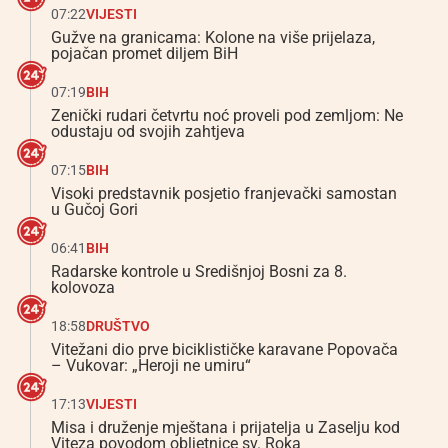
07:22
VIJESTI
Gužve na granicama: Kolone na više prijelaza,
pojačan promet diljem BiH
07:19
BIH
Zenički rudari četvrtu noć proveli pod zemljom: Ne
odustaju od svojih zahtjeva
07:15
BIH
Visoki predstavnik posjetio franjevački samostan
u Gučoj Gori
06:41
BIH
Radarske kontrole u Središnjoj Bosni za 8.
kolovoza
18:58
DRUŠTVO
Vitežani dio prve biciklističke karavane Popovača
– Vukovar: „Heroji ne umiru“
17:13
VIJESTI
Misa i druženje mještana i prijatelja u Zaselju kod
Viteza povodom obljetnice sv. Roka