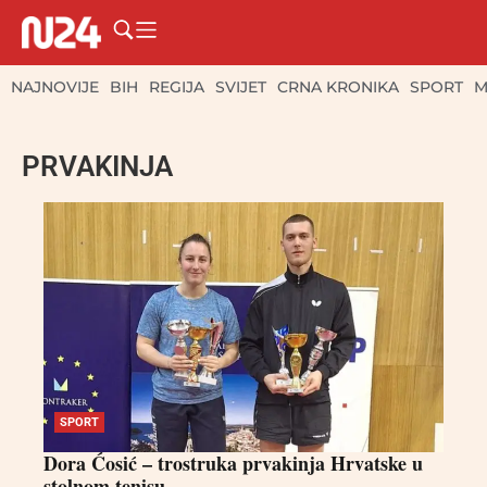
NAJNOVIJE
BIH
REGIJA
SVIJET
CRNA KRONIKA
SPORT
M
PRVAKINJA
SPORT
Dora Ćosić – trostruka prvakinja Hrvatske u
stolnom tenisu