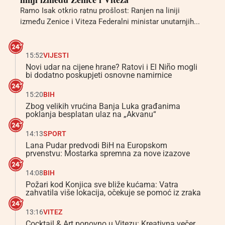
Ramo Isak otkrio ratnu prošlost: Ranjen na liniji
između Zenice i Viteza Federalni ministar unutarnjih...
15:52
VIJESTI
Novi udar na cijene hrane? Ratovi i El Niño mogli
bi dodatno poskupjeti osnovne namirnice
15:20
BIH
Zbog velikih vrućina Banja Luka građanima
poklanja besplatan ulaz na „Akvanu“
14:13
SPORT
Lana Pudar predvodi BiH na Europskom
prvenstvu: Mostarka spremna za nove izazove
14:08
BIH
Požari kod Konjica sve bliže kućama: Vatra
zahvatila više lokacija, očekuje se pomoć iz zraka
13:16
VITEZ
Cocktail & Art ponovno u Vitezu: Kreativna večer