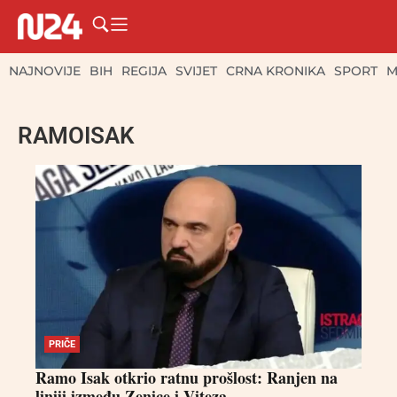
NAJNOVIJE
BIH
REGIJA
SVIJET
CRNA KRONIKA
SPORT
M
RAMOISAK
PRIČE
Ramo Isak otkrio ratnu prošlost: Ranjen na
liniji između Zenice i Viteza