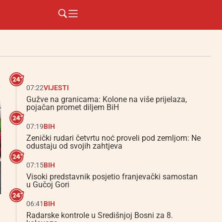
07:22
VIJESTI
Gužve na granicama: Kolone na više prijelaza,
pojačan promet diljem BiH
07:19
BIH
Zenički rudari četvrtu noć proveli pod zemljom: Ne
odustaju od svojih zahtjeva
07:15
BIH
Visoki predstavnik posjetio franjevački samostan
u Gučoj Gori
06:41
BIH
Radarske kontrole u Središnjoj Bosni za 8.