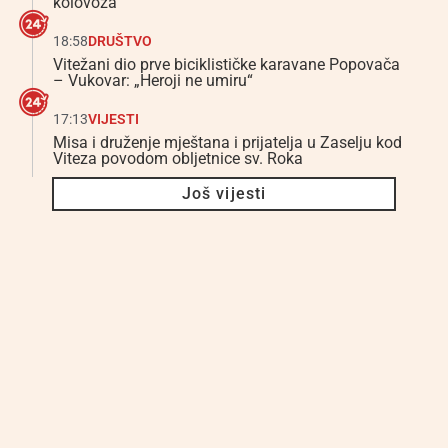
kolovoza
18:58
DRUŠTVO
Vitežani dio prve biciklističke karavane Popovača
– Vukovar: „Heroji ne umiru“
17:13
VIJESTI
Misa i druženje mještana i prijatelja u Zaselju kod
Viteza povodom obljetnice sv. Roka
Još vijesti