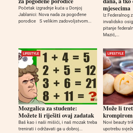
za pogođene porodice
dana, a tko 
mjesecima
Početak izgradnje kuća u Donjoj
Jablanici: Nova nada za pogođene
Iz Federalnog 
porodice S velikim zadovoljstvom...
invalidsko osi
pitanje federal
Mazić,...
LIFESTYLE
LIFESTYLE
Mozgalica za studente:
Može li tre
Možete li riješiti ovaj zadatak
krompirom 
Baš kao i naši mišići, i naš mozak treba
Novi beauty tr
trenirati i održavati ga u dobroj...
upotrebu svjež