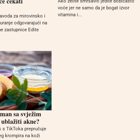
će čekati
Ako želite smršaviti jedite bobičasto
voće jer ne samo da je bogat izvor
vitamina i...
zavoda za mirovinsko i
guranje odgovarajući na
ne zastupnice Edite
tman sa svježim
ublažiti akne?
ik s TikToka prepručuje
eg krompira na koži