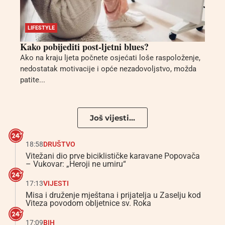
LIFESTYLE
Kako pobijediti post-ljetni blues?
Ako na kraju ljeta počnete osjećati loše raspoloženje,
nedostatak motivacije i opće nezadovoljstvo, možda
patite...
Još vijesti...
18:58
DRUŠTVO
Vitežani dio prve biciklističke karavane Popovača
– Vukovar: „Heroji ne umiru“
17:13
VIJESTI
Misa i druženje mještana i prijatelja u Zaselju kod
Viteza povodom obljetnice sv. Roka
17:09
BIH