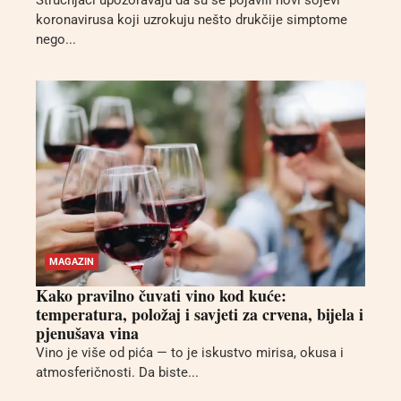
Stručnjaci upozoravaju da su se pojavili novi sojevi
koronavirusa koji uzrokuju nešto drukčije simptome
nego...
MAGAZIN
Kako pravilno čuvati vino kod kuće:
temperatura, položaj i savjeti za crvena, bijela i
pjenušava vina
Vino je više od pića — to je iskustvo mirisa, okusa i
atmosferičnosti. Da biste...