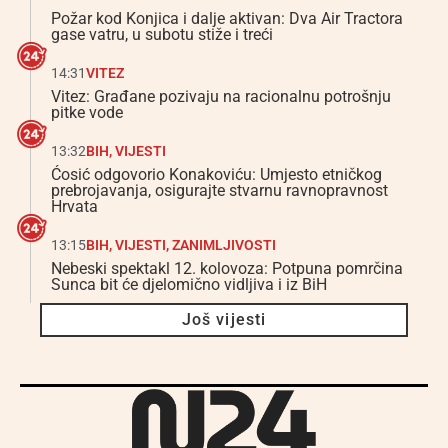
Požar kod Konjica i dalje aktivan: Dva Air Tractora
gase vatru, u subotu stiže i treći
14:31
VITEZ
Vitez: Građane pozivaju na racionalnu potrošnju
pitke vode
13:32
BIH
,
VIJESTI
Ćosić odgovorio Konakoviću: Umjesto etničkog
prebrojavanja, osigurajte stvarnu ravnopravnost
Hrvata
13:15
BIH
,
VIJESTI
,
ZANIMLJIVOSTI
Nebeski spektakl 12. kolovoza: Potpuna pomrčina
Sunca bit će djelomično vidljiva i iz BiH
Još vijesti