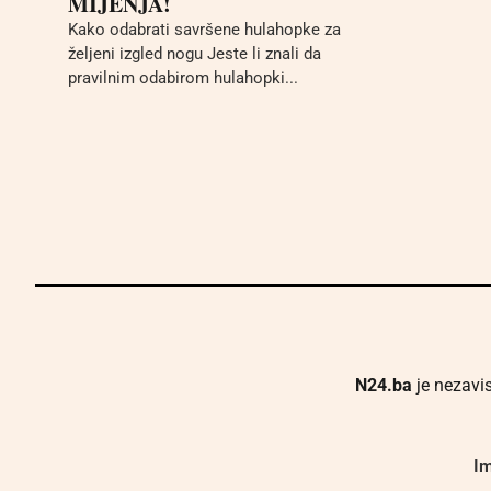
MIJENJA!
Kako odabrati savršene hulahopke za
željeni izgled nogu Jeste li znali da
pravilnim odabirom hulahopki...
N24.ba
je nezavis
Im