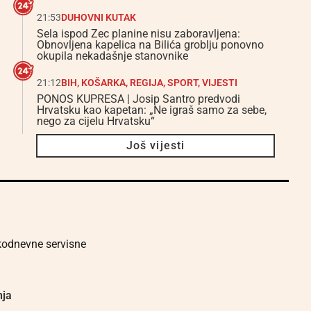
21:53
DUHOVNI KUTAK
Sela ispod Zec planine nisu zaboravljena:
Obnovljena kapelica na Bilića groblju ponovno
okupila nekadašnje stanovnike
21:12
BIH
,
KOŠARKA
,
REGIJA
,
SPORT
,
VIJESTI
PONOS KUPRESA | Josip Santro predvodi
Hrvatsku kao kapetan: „Ne igraš samo za sebe,
nego za cijelu Hrvatsku“
Još vijesti
akodnevne servisne
nja