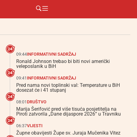
09:44
INFORMATIVNI SADRŽAJ
Ronald Johnson trebao bi biti novi američki
veleposlanik u BiH
09:41
INFORMATIVNI SADRŽAJ
Pred nama novi toplinski val: Temperature u BiH
dosezat će i 41 stupanj
08:01
DRUŠTVO
Marija Šerifović pred više tisuća posjetitelja na
Piroti zatvorila „Dane dijaspore 2026“ u Travniku
06:37
VIJESTI
Župne obavijesti Župe sv. Juraja Mučenika Vitez