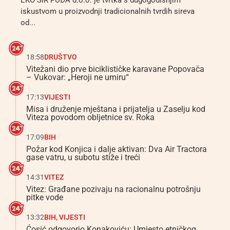
EKO SIR PUĐA d.o.o. je tvrtka s dugogodišnjim
iskustvom u proizvodnji tradicionalnih tvrdih sireva
od...
18:58
DRUŠTVO
Vitežani dio prve biciklističke karavane Popovača
– Vukovar: „Heroji ne umiru“
17:13
VIJESTI
Misa i druženje mještana i prijatelja u Zaselju kod
Viteza povodom obljetnice sv. Roka
17:09
BIH
Požar kod Konjica i dalje aktivan: Dva Air Tractora
gase vatru, u subotu stiže i treći
14:31
VITEZ
Vitez: Građane pozivaju na racionalnu potrošnju
pitke vode
13:32
BIH
,
VIJESTI
Ćosić odgovorio Konakoviću: Umjesto etničkog