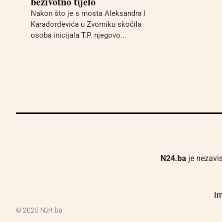
beživotno tijelo
Nakon što je s mosta Aleksandra I
Karađorđevića u Zvorniku skočila
osoba inicijala T.P. njegovo...
N24.ba
je nezavis
Im
© 2025 N24.ba