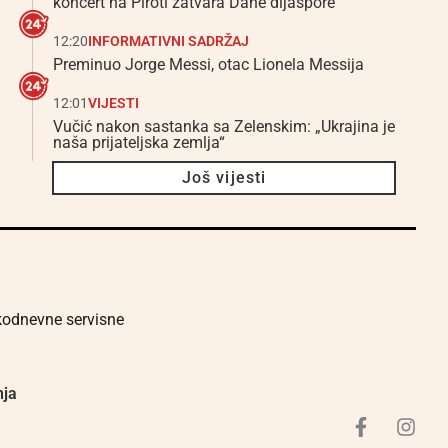
koncert na Piroti zatvara Dane dijaspore
12:20
INFORMATIVNI SADRŽAJ
Preminuo Jorge Messi, otac Lionela Messija
12:01
VIJESTI
Vučić nakon sastanka sa Zelenskim: „Ukrajina je
naša prijateljska zemlja“
Još vijesti
akodnevne servisne
nja