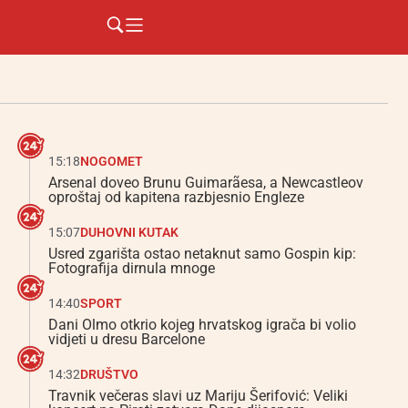
15:18
NOGOMET
Arsenal doveo Brunu Guimarãesa, a Newcastleov
oproštaj od kapitena razbjesnio Engleze
15:07
DUHOVNI KUTAK
Usred zgarišta ostao netaknut samo Gospin kip:
Fotografija dirnula mnoge
14:40
SPORT
Dani Olmo otkrio kojeg hrvatskog igrača bi volio
vidjeti u dresu Barcelone
14:32
DRUŠTVO
Travnik večeras slavi uz Mariju Šerifović: Veliki