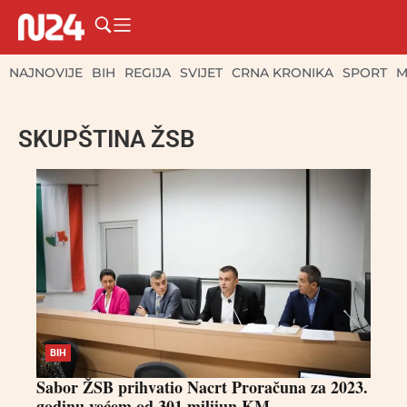
NAJNOVIJE
BIH
REGIJA
SVIJET
CRNA KRONIKA
SPORT
M
SKUPŠTINA ŽSB
BIH
Sabor ŽSB prihvatio Nacrt Proračuna za 2023.
godinu većem od 301 milijun KM