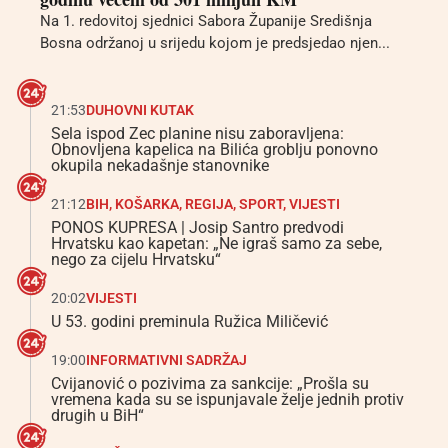
Na 1. redovitoj sjednici Sabora Županije Središnja
Bosna održanoj u srijedu kojom je predsjedao njen...
21:53
DUHOVNI KUTAK
Sela ispod Zec planine nisu zaboravljena:
Obnovljena kapelica na Bilića groblju ponovno
okupila nekadašnje stanovnike
21:12
BIH
,
KOŠARKA
,
REGIJA
,
SPORT
,
VIJESTI
PONOS KUPRESA | Josip Santro predvodi
Hrvatsku kao kapetan: „Ne igraš samo za sebe,
nego za cijelu Hrvatsku“
20:02
VIJESTI
U 53. godini preminula Ružica Miličević
19:00
INFORMATIVNI SADRŽAJ
Cvijanović o pozivima za sankcije: „Prošla su
vremena kada su se ispunjavale želje jednih protiv
drugih u BiH“