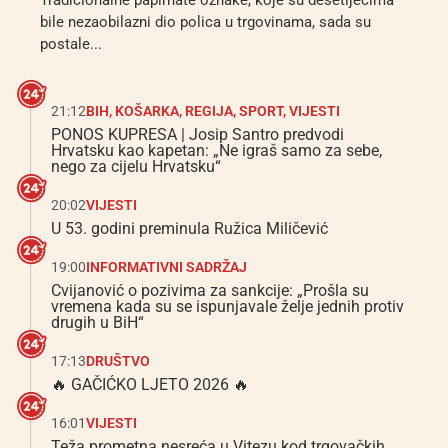
Tradicionalne papirnate oznake, koje su desetljećima
bile nezaobilazni dio polica u trgovinama, sada su
postale...
21:12
BIH
,
KOŠARKA
,
REGIJA
,
SPORT
,
VIJESTI
PONOS KUPRESA | Josip Santro predvodi
Hrvatsku kao kapetan: „Ne igraš samo za sebe,
nego za cijelu Hrvatsku“
20:02
VIJESTI
U 53. godini preminula Ružica Miličević
19:00
INFORMATIVNI SADRŽAJ
Cvijanović o pozivima za sankcije: „Prošla su
vremena kada su se ispunjavale želje jednih protiv
drugih u BiH“
17:13
DRUŠTVO
🔥 GAČIĆKO LJETO 2026 🔥
16:01
VIJESTI
Teža prometna nesreća u Vitezu kod trgovačkih