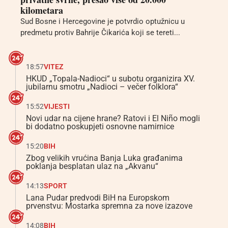
kilometara
Sud Bosne i Hercegovine je potvrdio optužnicu u
predmetu protiv Bahrije Čikarića koji se tereti...
18:57
VITEZ
HKUD „Topala-Nadioci“ u subotu organizira XV.
jubilarnu smotru „Nadioci – večer folklora“
15:52
VIJESTI
Novi udar na cijene hrane? Ratovi i El Niño mogli
bi dodatno poskupjeti osnovne namirnice
15:20
BIH
Zbog velikih vrućina Banja Luka građanima
poklanja besplatan ulaz na „Akvanu“
14:13
SPORT
Lana Pudar predvodi BiH na Europskom
prvenstvu: Mostarka spremna za nove izazove
14:08
BIH