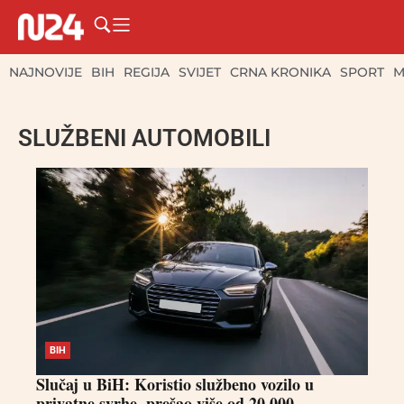
NAJNOVIJE
BIH
REGIJA
SVIJET
CRNA KRONIKA
SPORT
M
SLUŽBENI AUTOMOBILI
BIH
Slučaj u BiH: Koristio službeno vozilo u
privatne svrhe, prešao više od 20.000