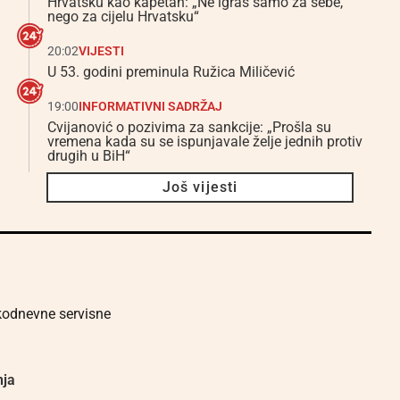
Hrvatsku kao kapetan: „Ne igraš samo za sebe,
nego za cijelu Hrvatsku“
20:02
VIJESTI
U 53. godini preminula Ružica Miličević
19:00
INFORMATIVNI SADRŽAJ
Cvijanović o pozivima za sankcije: „Prošla su
vremena kada su se ispunjavale želje jednih protiv
drugih u BiH“
Još vijesti
akodnevne servisne
nja