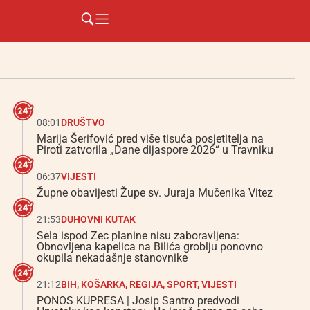
08:01
DRUŠTVO
Marija Šerifović pred više tisuća posjetitelja na
Piroti zatvorila „Dane dijaspore 2026“ u Travniku
06:37
VIJESTI
Župne obavijesti Župe sv. Juraja Mučenika Vitez
21:53
DUHOVNI KUTAK
Sela ispod Zec planine nisu zaboravljena:
Obnovljena kapelica na Bilića groblju ponovno
okupila nekadašnje stanovnike
21:12
BIH
,
KOŠARKA
,
REGIJA
,
SPORT
,
VIJESTI
PONOS KUPRESA | Josip Santro predvodi