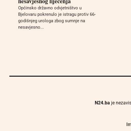
nesavjesnog liječenja
Općinsko državno odvjetništvo u
Bjelovaru pokrenulo je istragu protiv 66-
godišnjeg urologa zbog sumnje na
nesavjesno...
N24.ba
je nezavis
Im