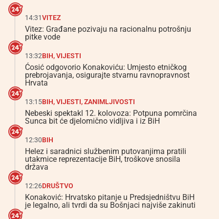
14:31
VITEZ
Vitez: Građane pozivaju na racionalnu potrošnju
pitke vode
13:32
BIH
,
VIJESTI
Ćosić odgovorio Konakoviću: Umjesto etničkog
prebrojavanja, osigurajte stvarnu ravnopravnost
Hrvata
13:15
BIH
,
VIJESTI
,
ZANIMLJIVOSTI
Nebeski spektakl 12. kolovoza: Potpuna pomrčina
Sunca bit će djelomično vidljiva i iz BiH
12:30
BIH
Helez i saradnici službenim putovanjima pratili
utakmice reprezentacije BiH, troškove snosila
država
12:26
DRUŠTVO
Konaković: Hrvatsko pitanje u Predsjedništvu BiH
je legalno, ali tvrdi da su Bošnjaci najviše zakinuti