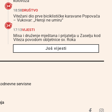
kolovoza
18:58
DRUŠTVO
Vitežani dio prve biciklističke karavane Popovača
– Vukovar: „Heroji ne umiru“
17:13
VIJESTI
Misa i druženje mještana i prijatelja u Zaselju kod
Viteza povodom obljetnice sv. Roka
Još vijesti
akodnevne servisne
nja