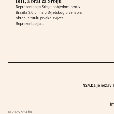
BiH, a brat za Srbiju
Reprezentacija Srbije pobjedom protiv
Brazila 3:0 u finalu Svjetskog prvenstva
obranila titulu prvaka svijeta.
Reprezentacija...
N24.ba
je nezavis
Im
© 2025 N24.ba