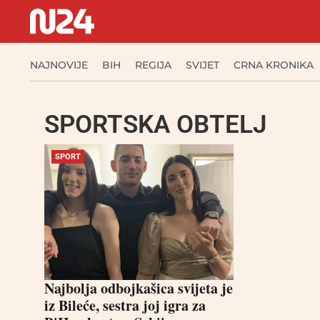
NAJNOVIJE
BIH
REGIJA
SVIJET
CRNA KRONIKA
SPORTSKA OBTELJ
SPORT
Najbolja odbojkašica svijeta je
iz Bileće, sestra joj igra za