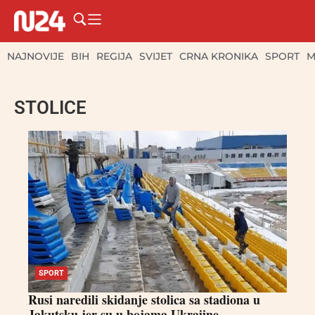
NAJNOVIJE
BIH
REGIJA
SVIJET
CRNA KRONIKA
SPORT
M
STOLICE
SPORT
Rusi naredili skidanje stolica sa stadiona u
Jakutsku jer su u bojama Ukrajine