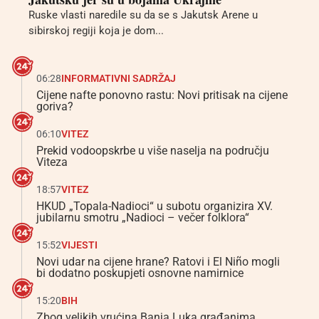
Ruske vlasti naredile su da se s Jakutsk Arene u
sibirskoj regiji koja je dom...
06:28
INFORMATIVNI SADRŽAJ
Cijene nafte ponovno rastu: Novi pritisak na cijene
goriva?
06:10
VITEZ
Prekid vodoopskrbe u više naselja na području
Viteza
18:57
VITEZ
HKUD „Topala-Nadioci“ u subotu organizira XV.
jubilarnu smotru „Nadioci – večer folklora“
15:52
VIJESTI
Novi udar na cijene hrane? Ratovi i El Niño mogli
bi dodatno poskupjeti osnovne namirnice
15:20
BIH
Zbog velikih vrućina Banja Luka građanima