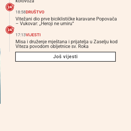
kolovoza
18:58
DRUŠTVO
Vitežani dio prve biciklističke karavane Popovača
– Vukovar: „Heroji ne umiru“
17:13
VIJESTI
Misa i druženje mještana i prijatelja u Zaselju kod
Viteza povodom obljetnice sv. Roka
Još vijesti