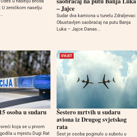
saobraćaj na putu Banja Luka
: Udes u naselju Broda
– Jajce
t U zeničkom naselju
..
Sudar dva kamiona u tunelu Zdraljevac:
Obustavljen saobraćaj na putu Banja
Luka – Jajce Danas...
SVIJET
15 osoba u sudaru
Šestero mrtvih u sudaru
aviona iz Drugog svjetskog
rata
sreći koja se u prvom
godila u mjestu Dugi Rat
Šest je osoba poginulo u subotu u