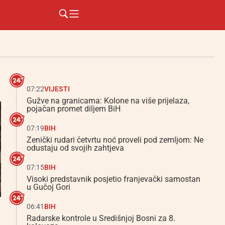
07:22
VIJESTI
Gužve na granicama: Kolone na više prijelaza,
pojačan promet diljem BiH
07:19
BIH
Zenički rudari četvrtu noć proveli pod zemljom: Ne
odustaju od svojih zahtjeva
07:15
BIH
Visoki predstavnik posjetio franjevački samostan
u Gučoj Gori
06:41
BIH
Radarske kontrole u Središnjoj Bosni za 8.