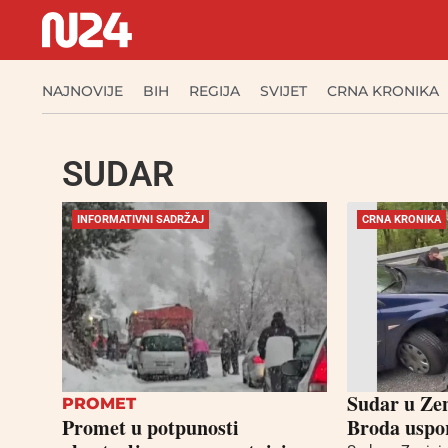
NAJNOVIJE
BIH
REGIJA
SVIJET
CRNA KRONIKA
SUDAR
INFORMATIVNI SADRŽAJ
CRNA KRONIKA
Sudar u Zen
PROMET
Promet u potpunosti
Broda uspo