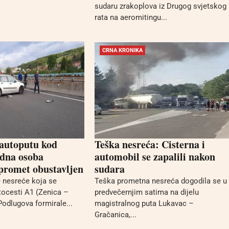
sudaru zrakoplova iz Drugog svjetskog
rata na aeromitingu...
CRNA KRONIKA
 autoputu kod
Teška nesreća: Cisterna i
edna osoba
automobil se zapalili nakon
 promet obustavljen
sudara
 nesreće koja se
Teška prometna nesreća dogodila se u
tocesti A1 (Zenica –
predvečernjim satima na dijelu
Podlugova formirale...
magistralnog puta Lukavac –
Gračanica,...