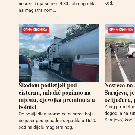
kod...
nesreći koja se oko 9:30 sati dogodila
na magistralnom...
CRNA KRONIKA
CRNA KRONIKA
Škodom podletjeli pod
Nesreća na
cisternu, mladić poginuo na
Sarajeva, j
mjestu, djevojka preminula u
ozlijeđena,
bolnici
Zbog prometne
dogodila na au
Od posljedica prometne nesreće koja
Sarajevo) kod 
se jučer poslijepodne dogodila u 16.20
sati na dijelu magistralnog...