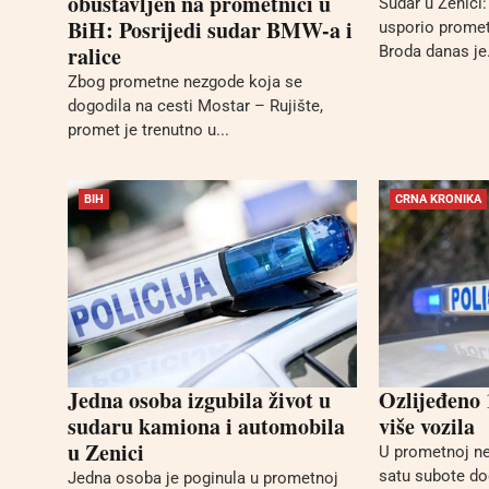
obustavljen na prometnici u
Sudar u Zenici
BiH: Posrijedi sudar BMW-a i
usporio prome
ralice
Broda danas je.
Zbog prometne nezgode koja se
dogodila na cesti Mostar – Rujište,
promet je trenutno u...
BIH
CRNA KRONIKA
Jedna osoba izgubila život u
Ozlijeđeno 
sudaru kamiona i automobila
više vozila
u Zenici
U prometnoj ne
satu subote do
Jedna osoba je poginula u prometnoj