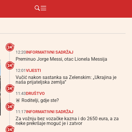
12:20
INFORMATIVNI SADRŽAJ
Preminuo Jorge Messi, otac Lionela Messija
12:01
VIJESTI
Vučić nakon sastanka sa Zelenskim: „Ukrajina je
naša prijateljska zemlja“
11:43
DRUŠTVO
🚨 Roditelji, gdje ste?
11:17
INFORMATIVNI SADRŽAJ
Za vožnju bez vozačke kazna i do 2650 eura, a za
neke prekršaje moguć je i zatvor