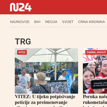
NAJNOVIJE
BIH
REGIJA
SVIJET
CRNA KRONIKA
TRG
VITEZ
ZANIMLJIVOSTI
VITEZ: U tijeku potpisivanje
Poruka na
peticije za preimenovanje
rukometašu