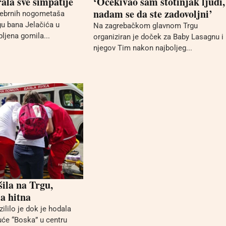
rala sve simpatije
‘Očekivao sam stotinjak ljudi,
nadam se da ste zadovoljni’
rebrnih nogometaša
gu bana Jelačića u
Na zagrebačkom glavnom Trgu
ljena gomila...
organiziran je doček za Baby Lasagnu i
njegov Tim nakon najboljeg...
šila na Trgu,
la hitna
zililo je dok je hodala
će “Boska” u centru