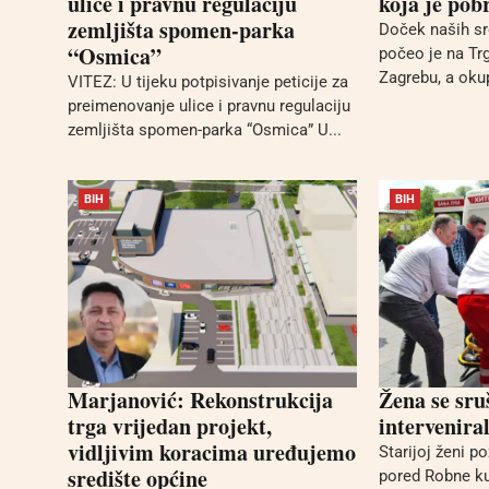
ulice i pravnu regulaciju
koja je pob
zemljišta spomen-parka
Doček naših s
“Osmica”
počeo je na Tr
Zagrebu, a okup
VITEZ: U tijeku potpisivanje peticije za
preimenovanje ulice i pravnu regulaciju
zemljišta spomen-parka “Osmica” U...
BIH
BIH
Marjanović: Rekonstrukcija
Žena se sru
trga vrijedan projekt,
intervenira
vidljivim koracima uređujemo
Starijoj ženi po
središte općine
pored Robne ku