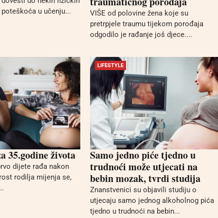
traumatičnog porođaja
dovesti do nekih fizičkih
 i poteškoća u učenju...
VIŠE od polovine žena koje su
pretrpjele traumu tijekom porođaja
odgodilo je rađanje još djece....
LIFESTYLE
a 35.godine života
Samo jedno piće tjedno u
trudnoći može utjecati na
prvo dijete rađa nakon
bebin mozak, tvrdi studija
rost rodilja mijenja se,
..
Znanstvenici su objavili studiju o
utjecaju samo jednog alkoholnog pića
tjedno u trudnoći na bebin...