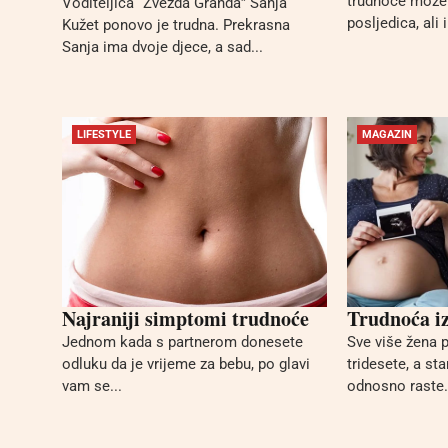
trudnoće može 
Voditeljica “Zvezda Granda” Sanja
posljedica, ali
Kužet ponovo je trudna. Prekrasna
Sanja ima dvoje djece, a sad...
LIFESTYLE
MAGAZIN
Najraniji simptomi trudnoće
Trudnoća iz
Jednom kada s partnerom donesete
Sve više žena 
odluku da je vrijeme za bebu, po glavi
tridesete, a sta
vam se...
odnosno raste.