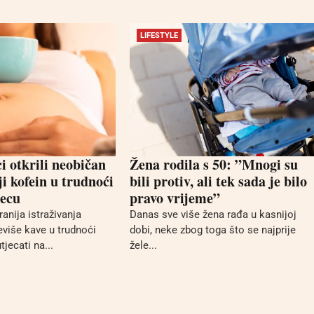
LIFESTYLE
i otkrili neobičan
Žena rodila s 50: ”Mnogi su
ji kofein u trudnoći
bili protiv, ali tek sada je bilo
jecu
pravo vrijeme”
anija istraživanja
Danas sve više žena rađa u kasnijoj
eviše kave u trudnoći
dobi, neke zbog toga što se najprije
jecati na...
žele...