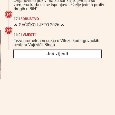
Cvijanović o pozivima za sankcije: „Prošla su
vremena kada su se ispunjavale želje jednih protiv
drugih u BiH“
17:13
DRUŠTVO
🔥 GAČIĆKO LJETO 2026 🔥
16:01
VIJESTI
Teža prometna nesreća u Vitezu kod trgovačkih
centara Vujević i Bingo
Još vijesti