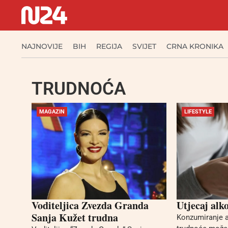
NAJNOVIJE
BIH
REGIJA
SVIJET
CRNA KRONIKA
TRUDNOĆA
MAGAZIN
LIFESTYLE
Voditeljica Zvezda Granda
Utjecaj alk
Sanja Kužet trudna
Konzumiranje a