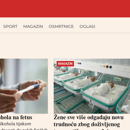
SPORT
MAGAZIN
OSMRTNICE
OGLASI
MAGAZIN
ohola na fetus
Žene sve više odgađaju novu
trudnoću zbog doživljenog
lkohola tijekom