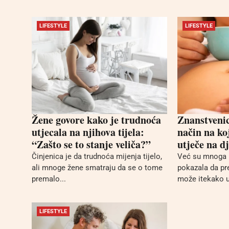
LIFESTYLE
LIFESTYLE
Žene govore kako je trudnoća
Znanstvenic
utjecala na njihova tijela:
način na ko
“Zašto se to stanje veliča?”
utječe na d
Činjenica je da trudnoća mijenja tijelo,
Već su mnoga r
ali mnoge žene smatraju da se o tome
pokazala da pr
premalo...
može itekako ut
LIFESTYLE