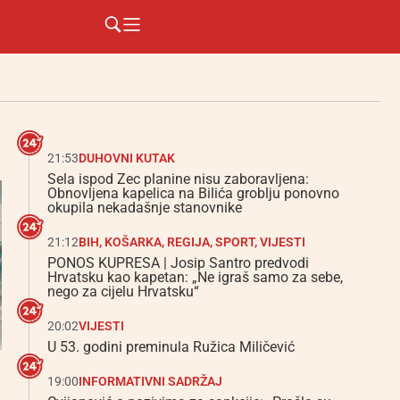
21:53
DUHOVNI KUTAK
Sela ispod Zec planine nisu zaboravljena:
Obnovljena kapelica na Bilića groblju ponovno
okupila nekadašnje stanovnike
21:12
BIH
,
KOŠARKA
,
REGIJA
,
SPORT
,
VIJESTI
PONOS KUPRESA | Josip Santro predvodi
Hrvatsku kao kapetan: „Ne igraš samo za sebe,
nego za cijelu Hrvatsku“
20:02
VIJESTI
U 53. godini preminula Ružica Miličević
19:00
INFORMATIVNI SADRŽAJ