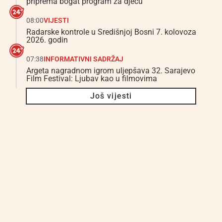
priprema bogat program za djecu
–
08:00
VIJESTI
Radarske kontrole u Središnjoj Bosni 7. kolovoza
2026. godin
07:38
INFORMATIVNI SADRŽAJ
Argeta nagradnom igrom uljepšava 32. Sarajevo
Film Festival: Ljubav kao u filmovima
Još vijesti