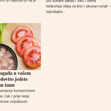
što je najbolje je da je
Što kuhate danas? Ako i vama
nedostaje ideja za brzi i ukusan ručak 
isprobajte...
događa u vašem
edovito jedete
nu tunu
umacije konzervirane
e, čak i prije nego
itivne vrijednosti.