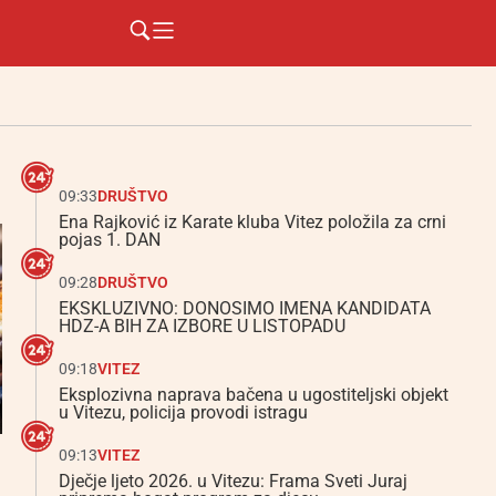
09:33
DRUŠTVO
Ena Rajković iz Karate kluba Vitez položila za crni
pojas 1. DAN
09:28
DRUŠTVO
EKSKLUZIVNO: DONOSIMO IMENA KANDIDATA
HDZ-A BIH ZA IZBORE U LISTOPADU
09:18
VITEZ
Eksplozivna naprava bačena u ugostiteljski objekt
u Vitezu, policija provodi istragu
09:13
VITEZ
Dječje ljeto 2026. u Vitezu: Frama Sveti Juraj