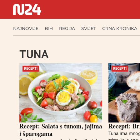
NAJNOVIJE
BIH
REGIJA
SVIJET
CRNA KRONIKA
TUNA
RECEPTI
RECEPTI
Recept: Salata s tunom, jajima
Recepti: Br
i šparogama
Tuna ima mnog