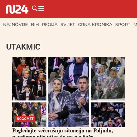
NAJNOVIJE
BIH
REGIJA
SVIJET
CRNA KRONIKA
SPORT
M
UTAKMIC
NOGOMET
Pogledajte večerašnju situaciju na Poljudu,
nevrijeme nije utjecalo na navijače