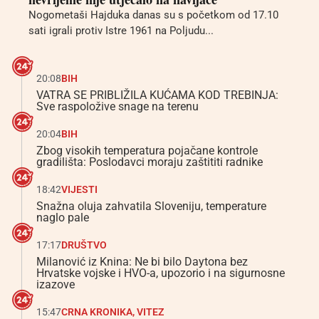
Nogometaši Hajduka danas su s početkom od 17.10
sati igrali protiv Istre 1961 na Poljudu...
20:08
BIH
VATRA SE PRIBLIŽILA KUĆAMA KOD TREBINJA:
Sve raspoložive snage na terenu
20:04
BIH
Zbog visokih temperatura pojačane kontrole
gradilišta: Poslodavci moraju zaštititi radnike
18:42
VIJESTI
Snažna oluja zahvatila Sloveniju, temperature
naglo pale
17:17
DRUŠTVO
Milanović iz Knina: Ne bi bilo Daytona bez
Hrvatske vojske i HVO-a, upozorio i na sigurnosne
izazove
15:47
CRNA KRONIKA
,
VITEZ