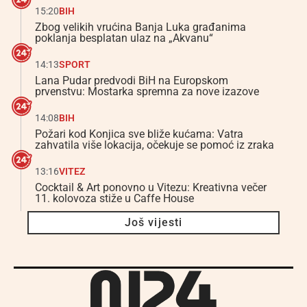
15:20
BIH
Zbog velikih vrućina Banja Luka građanima
poklanja besplatan ulaz na „Akvanu“
14:13
SPORT
Lana Pudar predvodi BiH na Europskom
prvenstvu: Mostarka spremna za nove izazove
14:08
BIH
Požari kod Konjica sve bliže kućama: Vatra
zahvatila više lokacija, očekuje se pomoć iz zraka
13:16
VITEZ
Cocktail & Art ponovno u Vitezu: Kreativna večer
11. kolovoza stiže u Caffe House
Još vijesti