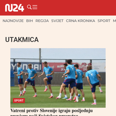
NAJNOVIJE
BIH
REGIJA
SVIJET
CRNA KRONIKA
SPORT
M
UTAKMICA
SPORT
Vatreni protiv Slovenije igraju posljednju
provjeru uoči Svjetskog prvenstva