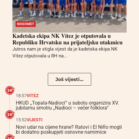
NOGOMET
Kadetska ekipa NK Vitez je otputovala u
Republiku Hrvatsku na prijateljsku utakmicu
Jutros nam je stigla vijest da je kadetska ekipa NK
Vitez otputovala u RH na...
Još vijesti...
18:57
VITEZ
HKUD „Topala-Nadioci“ u subotu organizira XV.
jubilarnu smotru „Nadioci – večer folklora“
15:52
VIJESTI
Novi udar na cijene hrane? Ratovi i El Niño mogli
bi dodatno poskupjeti osnovne namirnice