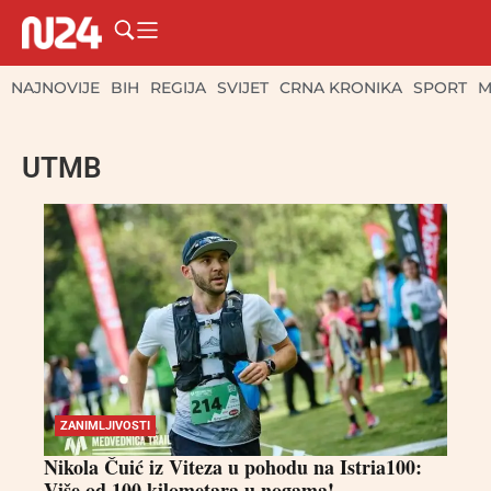
NAJNOVIJE
BIH
REGIJA
SVIJET
CRNA KRONIKA
SPORT
M
UTMB
ZANIMLJIVOSTI
Nikola Čuić iz Viteza u pohodu na Istria100:
Više od 100 kilometara u nogama!