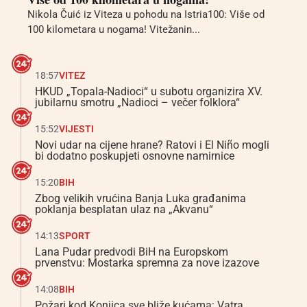
Nikola Čuić iz Viteza u pohodu na Istria100: Više od
100 kilometara u nogama! Vitežanin...
18:57
VITEZ
HKUD „Topala-Nadioci“ u subotu organizira XV.
jubilarnu smotru „Nadioci – večer folklora“
15:52
VIJESTI
Novi udar na cijene hrane? Ratovi i El Niño mogli
bi dodatno poskupjeti osnovne namirnice
15:20
BIH
Zbog velikih vrućina Banja Luka građanima
poklanja besplatan ulaz na „Akvanu“
14:13
SPORT
Lana Pudar predvodi BiH na Europskom
prvenstvu: Mostarka spremna za nove izazove
14:08
BIH
Požari kod Konjica sve bliže kućama: Vatra