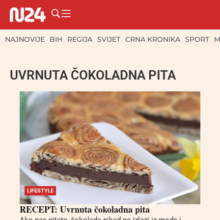
NAJNOVIJE
BIH
REGIJA
SVIJET
CRNA KRONIKA
SPORT
M
UVRNUTA ČOKOLADNA PITA
LIFESTYLE
RECEPT: Uvrnuta čokoladna pita