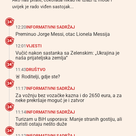
Ako nas pitate, čokolada nikad ne izlazi iz mode i
uvijek je rado viđen sastojak...
12:20
INFORMATIVNI SADRŽAJ
Preminuo Jorge Messi, otac Lionela Messija
12:01
VIJESTI
Vučić nakon sastanka sa Zelenskim: „Ukrajina je
naša prijateljska zemlja“
11:43
DRUŠTVO
🚨 Roditelji, gdje ste?
11:17
INFORMATIVNI SADRŽAJ
Za vožnju bez vozačke kazna i do 2650 eura, a za
neke prekršaje moguć je i zatvor
11:14
INFORMATIVNI SADRŽAJ
Turizam u BiH usporava: Manje stranih gostiju, ali
turisti ostaju nešto duže
11:12
INFORMATIVNI SADRŽAJ