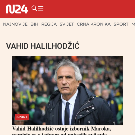
NAJNOVIJE
BIH
REGIJA
SVIJET
CRNA KRONIKA
SPORT
M
VAHID HALILHODŽIĆ
SPORT
Vahid Halilhodžić ostaje izbornik Maroka,
pomirio se s jednom od najvećih zvijezda