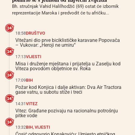
Bh. stručnjak Vahid Halilhodžić (69) ostat će izbornik
reprezentacije Maroka i predvodit će tu afričku...
18:58
DRUŠTVO
Vitežani dio prve biciklističke karavane Popovača
– Vukovar: „Heroji ne umiru“
17:13
VIJESTI
Misa i druženje mještana i prijatelja u Zaselju kod
Viteza povodom obljetnice sv. Roka
17:09
BIH
Požar kod Konjica i dalje aktivan: Dva Air Tractora
gase vatru, u subotu stiže i treći
14:31
VITEZ
Vitez: Građane pozivaju na racionalnu potrošnju
pitke vode
13:32
BIH
,
VIJESTI
Ćosić odgovorio Konakoviću: Umjesto etničkog