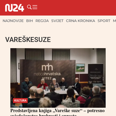
NAJNOVIJE
BIH
REGIJA
SVIJET
CRNA KRONIKA
SPORT
M
VAREŠKESUZE
KULTURA
Predstavljena knjiga „Vareške suze“ – potresno
svjedočanstvo hrabrosti i oprosta