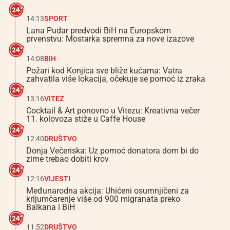
14:13
SPORT
Lana Pudar predvodi BiH na Europskom
prvenstvu: Mostarka spremna za nove izazove
14:08
BIH
Požari kod Konjica sve bliže kućama: Vatra
zahvatila više lokacija, očekuje se pomoć iz zraka
13:16
VITEZ
Cocktail & Art ponovno u Vitezu: Kreativna večer
11. kolovoza stiže u Caffe House
12:40
DRUŠTVO
Donja Večeriska: Uz pomoć donatora dom bi do
zime trebao dobiti krov
12:16
VIJESTI
Međunarodna akcija: Uhićeni osumnjičeni za
krijumčarenje više od 900 migranata preko
Balkana i BiH
11:52
DRUŠTVO