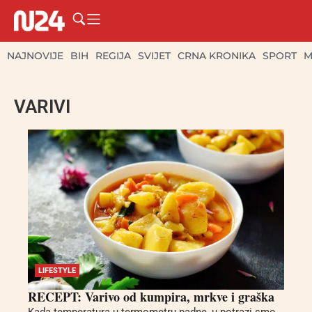
NAJNOVIJE
BIH
REGIJA
SVIJET
CRNA KRONIKA
SPORT
M
VARIVI
LIFESTYLE
RECEPT: Varivo od kumpira, mrkve i graška