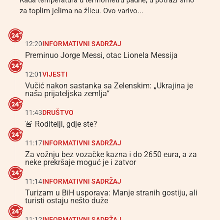
Kada temperatura u termometru padne, u potrazi smo
za toplim jelima na žlicu. Ovo varivo...
12:20
INFORMATIVNI SADRŽAJ
Preminuo Jorge Messi, otac Lionela Messija
12:01
VIJESTI
Vučić nakon sastanka sa Zelenskim: „Ukrajina je
naša prijateljska zemlja“
11:43
DRUŠTVO
🚨 Roditelji, gdje ste?
11:17
INFORMATIVNI SADRŽAJ
Za vožnju bez vozačke kazna i do 2650 eura, a za
neke prekršaje moguć je i zatvor
11:14
INFORMATIVNI SADRŽAJ
Turizam u BiH usporava: Manje stranih gostiju, ali
turisti ostaju nešto duže
11:12
INFORMATIVNI SADRŽAJ