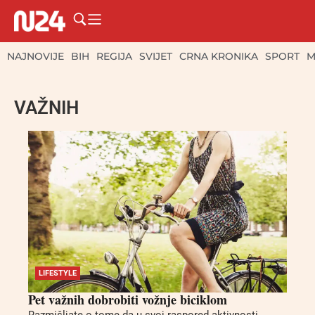
NAJNOVIJE
BIH
REGIJA
SVIJET
CRNA KRONIKA
SPORT
M
VAŽNIH
LIFESTYLE
Pet važnih dobrobiti vožnje biciklom