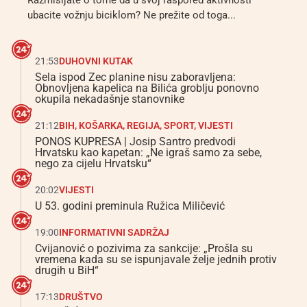
Razmišljate o tome da u svoj raspored aktivnosti
ubacite vožnju biciklom? Ne prežite od toga...
21:53
DUHOVNI KUTAK
Sela ispod Zec planine nisu zaboravljena:
Obnovljena kapelica na Bilića groblju ponovno
okupila nekadašnje stanovnike
21:12
BIH
,
KOŠARKA
,
REGIJA
,
SPORT
,
VIJESTI
PONOS KUPRESA | Josip Santro predvodi
Hrvatsku kao kapetan: „Ne igraš samo za sebe,
nego za cijelu Hrvatsku“
20:02
VIJESTI
U 53. godini preminula Ružica Miličević
19:00
INFORMATIVNI SADRŽAJ
Cvijanović o pozivima za sankcije: „Prošla su
vremena kada su se ispunjavale želje jednih protiv
drugih u BiH“
17:13
DRUŠTVO