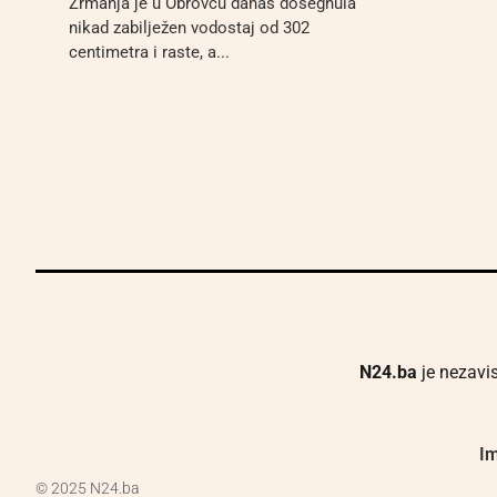
Zrmanja je u Obrovcu danas dosegnula
nikad zabilježen vodostaj od 302
centimetra i raste, a...
N24.ba
je nezavis
Im
© 2025 N24.ba