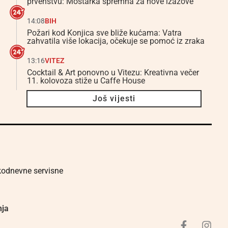
prvenstvu: Mostarka spremna za nove izazove
14:08
BIH
Požari kod Konjica sve bliže kućama: Vatra
zahvatila više lokacija, očekuje se pomoć iz zraka
13:16
VITEZ
Cocktail & Art ponovno u Vitezu: Kreativna večer
11. kolovoza stiže u Caffe House
Još vijesti
akodnevne servisne
nja