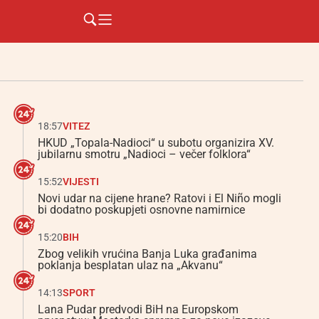
18:57
VITEZ
HKUD „Topala-Nadioci“ u subotu organizira XV.
jubilarnu smotru „Nadioci – večer folklora“
15:52
VIJESTI
Novi udar na cijene hrane? Ratovi i El Niño mogli
bi dodatno poskupjeti osnovne namirnice
15:20
BIH
Zbog velikih vrućina Banja Luka građanima
poklanja besplatan ulaz na „Akvanu“
14:13
SPORT
Lana Pudar predvodi BiH na Europskom