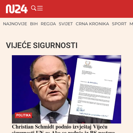
NAJNOVIJE
BIH
REGIJA
SVIJET
CRNA KRONIKA
SPORT
M
VIJEĆE SIGURNOSTI
POLITIKA
Christian Schmidt podnio izvještaj Vijeću
sigurnosti UN-a: Ako se radnje iz RS nastave,