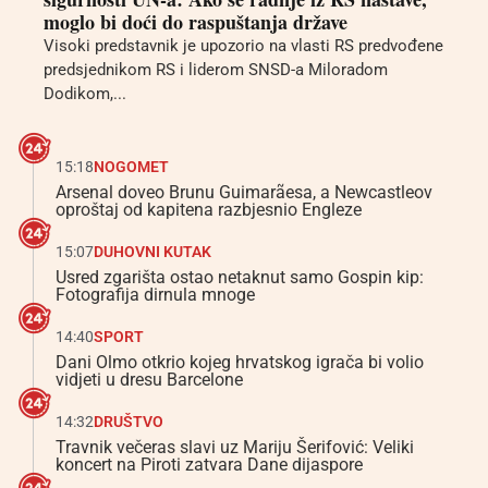
moglo bi doći do raspuštanja države
Visoki predstavnik je upozorio na vlasti RS predvođene
predsjednikom RS i liderom SNSD-a Miloradom
Dodikom,...
15:18
NOGOMET
Arsenal doveo Brunu Guimarãesa, a Newcastleov
oproštaj od kapitena razbjesnio Engleze
15:07
DUHOVNI KUTAK
Usred zgarišta ostao netaknut samo Gospin kip:
Fotografija dirnula mnoge
14:40
SPORT
Dani Olmo otkrio kojeg hrvatskog igrača bi volio
vidjeti u dresu Barcelone
14:32
DRUŠTVO
Travnik večeras slavi uz Mariju Šerifović: Veliki
koncert na Piroti zatvara Dane dijaspore