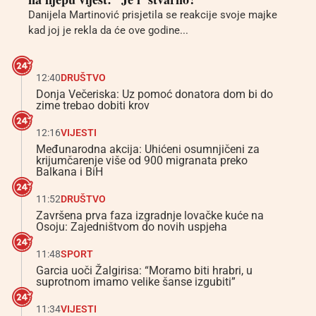
Danijela Martinović prisjetila se reakcije svoje majke
kad joj je rekla da će ove godine...
12:40
DRUŠTVO
Donja Večeriska: Uz pomoć donatora dom bi do
zime trebao dobiti krov
12:16
VIJESTI
Međunarodna akcija: Uhićeni osumnjičeni za
krijumčarenje više od 900 migranata preko
Balkana i BiH
11:52
DRUŠTVO
Završena prva faza izgradnje lovačke kuće na
Osoju: Zajedništvom do novih uspjeha
11:48
SPORT
Garcia uoči Žalgirisa: “Moramo biti hrabri, u
suprotnom imamo velike šanse izgubiti”
11:34
VIJESTI