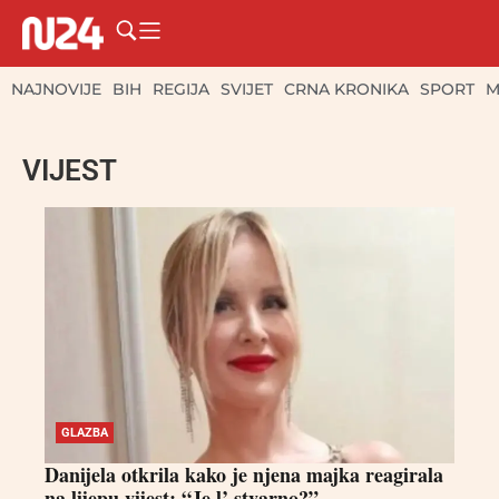
NAJNOVIJE
BIH
REGIJA
SVIJET
CRNA KRONIKA
SPORT
M
VIJEST
GLAZBA
Danijela otkrila kako je njena majka reagirala
na lijepu vijest: “Je l’ stvarno?”