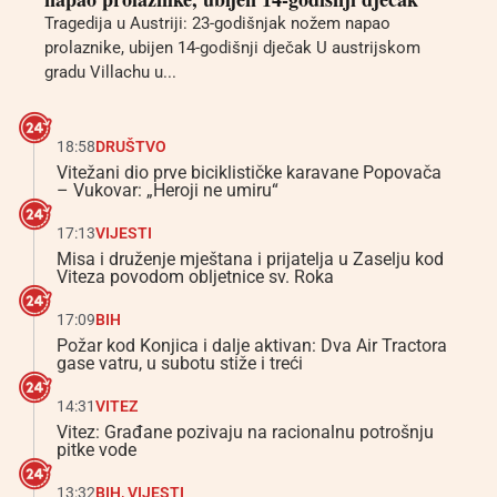
Tragedija u Austriji: 23-godišnjak nožem napao
prolaznike, ubijen 14-godišnji dječak U austrijskom
gradu Villachu u...
18:58
DRUŠTVO
Vitežani dio prve biciklističke karavane Popovača
– Vukovar: „Heroji ne umiru“
17:13
VIJESTI
Misa i druženje mještana i prijatelja u Zaselju kod
Viteza povodom obljetnice sv. Roka
17:09
BIH
Požar kod Konjica i dalje aktivan: Dva Air Tractora
gase vatru, u subotu stiže i treći
14:31
VITEZ
Vitez: Građane pozivaju na racionalnu potrošnju
pitke vode
13:32
BIH
,
VIJESTI