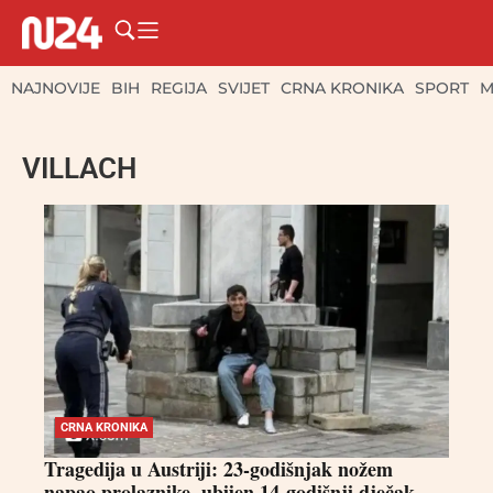
NAJNOVIJE
BIH
REGIJA
SVIJET
CRNA KRONIKA
SPORT
M
VILLACH
CRNA KRONIKA
Tragedija u Austriji: 23-godišnjak nožem
napao prolaznike, ubijen 14-godišnji dječak