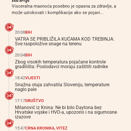
Visceralna masnoća posebno je opasna za zdravlje, a
može uzrokovati i komplikacije ako se pojavi...
20:08
BIH
VATRA SE PRIBLIŽILA KUĆAMA KOD TREBINJA:
Sve raspoložive snage na terenu
20:04
BIH
Zbog visokih temperatura pojačane kontrole
gradilišta: Poslodavci moraju zaštititi radnike
18:42
VIJESTI
Snažna oluja zahvatila Sloveniju, temperature
naglo pale
17:17
DRUŠTVO
Milanović iz Knina: Ne bi bilo Daytona bez
Hrvatske vojske i HVO-a, upozorio i na sigurnosne
izazove
15:47
CRNA KRONIKA
,
VITEZ