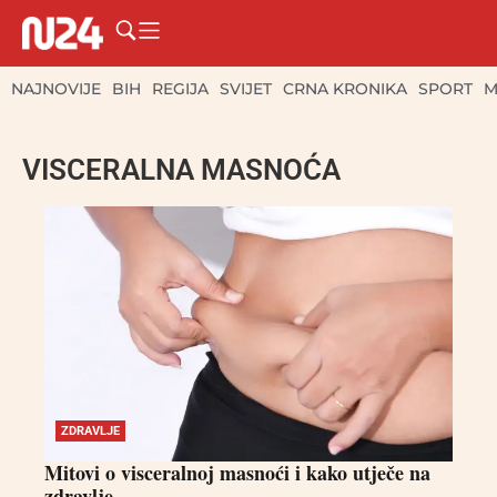
NAJNOVIJE
BIH
REGIJA
SVIJET
CRNA KRONIKA
SPORT
M
VISCERALNA MASNOĆA
ZDRAVLJE
Mitovi o visceralnoj masnoći i kako utječe na
zdravlje