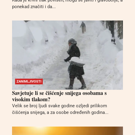
Kada je krvni tlak povišen, mogu se javiti i glavobolje, a
ponekad značiti i da...
ZANIMLJIVOSTI
Savjetuje li se čišćenje snijega osobama s
visokim tlakom?
Velik se broj ljudi svake godine ozljedi prilikom
čišćenja snijega, a za osobe određenih godina...