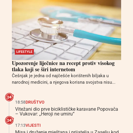
LIFESTYLE
Upozorenje liječnice na recept protiv visokog
tlaka koji se širi internetom
Češnjak je jedna od najčešće korištenih biljaka u
narodnoj medicini, a njegova korisna svojstva nisu...
18:58
DRUŠTVO
Vitežani dio prve biciklističke karavane Popovača
– Vukovar: „Heroji ne umiru“
17:13
VIJESTI
Misa i druženje mještana i prijatelja u Zaselju kod