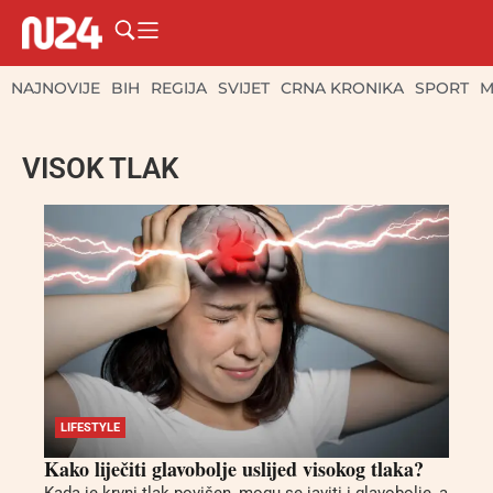
NAJNOVIJE
BIH
REGIJA
SVIJET
CRNA KRONIKA
SPORT
M
VISOK TLAK
LIFESTYLE
Kako liječiti glavobolje uslijed visokog tlaka?