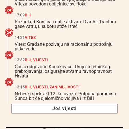
Viteza povodom obljetnice sv. Roka
17:09
BIH
Požar kod Konjica i dalje aktivan: Dva Air Tractora
gase vatru, u subotu stiže i treći
14:31
VITEZ
Vitez: Građane pozivaju na racionalnu potrošnju
pitke vode
13:32
BIH
,
VIJESTI
Ćosić odgovorio Konakoviću: Umjesto etničkog
prebrojavanja, osigurajte stvarnu ravnopravnost
Hrvata
13:15
BIH
,
VIJESTI
,
ZANIMLJIVOSTI
Nebeski spektakl 12. kolovoza: Potpuna pomrčina
Sunca bit će djelomično vidljiva i iz BiH
Još vijesti