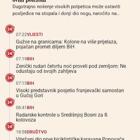
Dugotrajno nošenje visokih potpetica može ostaviti
posljedice na stopala i donji dio nogu, naročito na...
07:22
VIJESTI
Gužve na granicama: Kolone na više prijelaza,
pojačan promet diljem BiH
07:19
BIH
Zenički rudari četvrtu noć proveli pod zemljom: Ne
odustaju od svojih zahtjeva
07:15
BIH
Visoki predstavnik posjetio franjevački samostan
u Gučoj Gori
06:41
BIH
Radarske kontrole u Središnjoj Bosni za 8.
kolovoza
18:58
DRUŠTVO
Vitežani dio prve biciklističke karavane Popovača