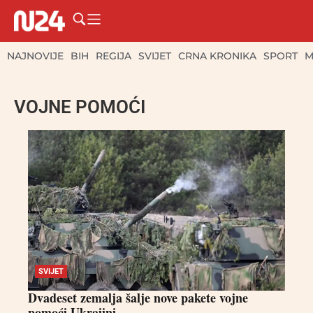
NAJNOVIJE
BIH
REGIJA
SVIJET
CRNA KRONIKA
SPORT
M
VOJNE POMOĆI
SVIJET
Dvadeset zemalja šalje nove pakete vojne
pomoći Ukrajini