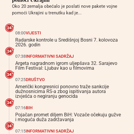
Oko 20 zemalja obećalo je poslati nove pakete vojne
pomoći Ukrajini u trenutku kad je...
08:00
VIJESTI
Radarske kontrole u Središnjoj Bosni 7. kolovoza
2026. godin
07:38
INFORMATIVNI SADRŽAJ
Argeta nagradnom igrom uljepšava 32. Sarajevo
Film Festival: Ljubav kao u filmovima
07:25
DRUŠTVO
Američki kongresnici ponovno traže sankcije
dužnosnicima RS-a zbog ispitivanja autora
izvješća o negiranju genocida
07:16
BIH
Pojačan promet diljem BiH: Vozače očekuju gužve
i moguća duža zadržavanja
07:15
INFORMATIVNI SADRŽAJ