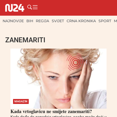
NAJNOVIJE
BIH
REGIJA
SVIJET
CRNA KRONIKA
SPORT
M
ZANEMARITI
MAGAZIN
Kada vrtoglavicu ne smijete zanemariti?