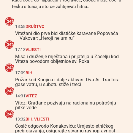
Kada dođe do napadaja vrtoglavice, osoba može doći u
tešku situaciju što će zahtijevati hitnu...
18:58
DRUŠTVO
Vitežani dio prve biciklističke karavane Popovača
– Vukovar: „Heroji ne umiru“
17:13
VIJESTI
Misa i druženje mještana i prijatelja u Zaselju kod
Viteza povodom obljetnice sv. Roka
17:09
BIH
Požar kod Konjica i dalje aktivan: Dva Air Tractora
gase vatru, u subotu stiže i treći
14:31
VITEZ
Vitez: Građane pozivaju na racionalnu potrošnju
pitke vode
13:32
BIH
,
VIJESTI
Ćosić odgovorio Konakoviću: Umjesto etničkog
prebrojavanja, osigurajte stvarnu ravnopravnost