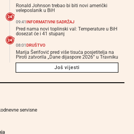
Ronald Johnson trebao bi biti novi američki
veleposlanik u BiH
09:41
INFORMATIVNI SADRŽAJ
Pred nama novi toplinski val: Temperature u BiH
dosezat će i 41 stupanj
08:01
DRUŠTVO
Marija Šerifović pred više tisuća posjetitelja na
Piroti zatvorila „Dane dijaspore 2026“ u Travniku
Još vijesti
akodnevne servisne
nja