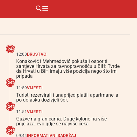
12:08
DRUŠTVO
Konaković i Mehmedović pokušali osporiti
zahtjeve Hrvata za ravnopravnošću u BiH: Tvrde
da Hrvati u BiH imaju više pozicija nego što im
pripada
11:59
VIJESTI
Turisti rezervirali i unaprijed platili apartmane, a
po dolasku doživjeli šok
11:51
VIJESTI
Gužve na granicama: Duge kolone na više
prijelaza, evo gdje se najviše čeka
09:44
INFORMATIVNI SADRŽAJ