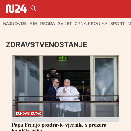
NAJNOVIJE
BIH
REGIJA
SVIJET
CRNA KRONIKA
SPORT
M
ZDRAVSTVENOSTANJE
DUHOVNI KUTAK
Papa Franjo pozdravio vjernike s prozora
bolničke sobe