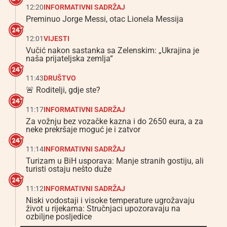
12:20
INFORMATIVNI SADRŽAJ
Preminuo Jorge Messi, otac Lionela Messija
12:01
VIJESTI
Vučić nakon sastanka sa Zelenskim: „Ukrajina je
naša prijateljska zemlja“
11:43
DRUŠTVO
🚨 Roditelji, gdje ste?
11:17
INFORMATIVNI SADRŽAJ
Za vožnju bez vozačke kazna i do 2650 eura, a za
neke prekršaje moguć je i zatvor
11:14
INFORMATIVNI SADRŽAJ
Turizam u BiH usporava: Manje stranih gostiju, ali
turisti ostaju nešto duže
11:12
INFORMATIVNI SADRŽAJ
Niski vodostaji i visoke temperature ugrožavaju
život u rijekama: Stručnjaci upozoravaju na
ozbiljne posljedice