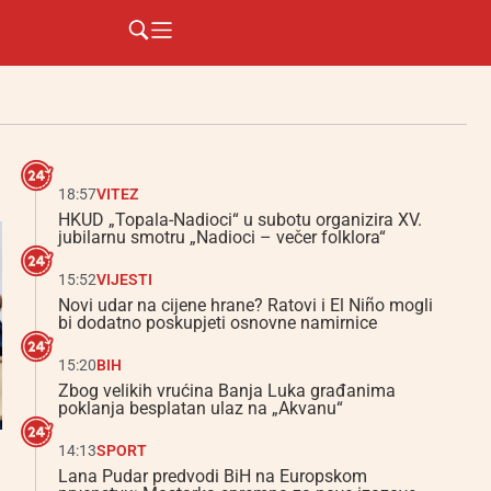
18:57
VITEZ
HKUD „Topala-Nadioci“ u subotu organizira XV.
jubilarnu smotru „Nadioci – večer folklora“
15:52
VIJESTI
Novi udar na cijene hrane? Ratovi i El Niño mogli
bi dodatno poskupjeti osnovne namirnice
15:20
BIH
Zbog velikih vrućina Banja Luka građanima
poklanja besplatan ulaz na „Akvanu“
14:13
SPORT
Lana Pudar predvodi BiH na Europskom