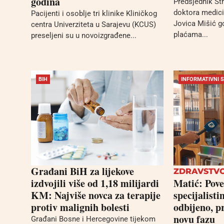
godina
Predsjednik St
doktora medici
Pacijenti i osoblje tri klinike Kliničkog
Jovica Mišić g
centra Univerziteta u Sarajevu (KCUS)
plaćama...
preseljeni su u novoizgrađene...
BIH
INFORMATIVNI 
Građani BiH za lijekove
ZDRAVSTV
izdvojili više od 1,18 milijardi
Matić: Pove
KM: Najviše novca za terapije
specijalist
protiv malignih bolesti
odbijeno, p
novu fazu
Građani Bosne i Hercegovine tijekom