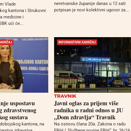
neretvanske županije danas u 12 sati
im Vlade
potpisan je novi kolektivni ugovor za...
og kantona i Strukovni
ra medicine i
BK ući će...
SADRŽAJ
INFORMATIVNI SADRŽAJ
TRAVNIK
nje uspostavu
Javni oglas za prijem više
g zdravstvenog
radnika u radni odnos u JU
kog sustava
„Dom zdravlja“ Travnik
-dobojskog kantona, na
Na osnovu člana 20a. Zakona o radu
tarstva zdravstva,
FBiH („Službene novine FBiH“, br. 26/16