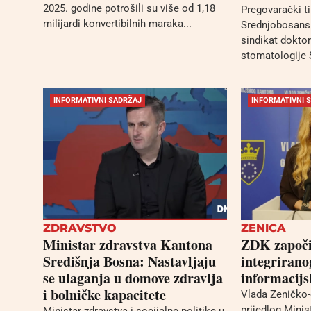
2025. godine potrošili su više od 1,18
Pregovarački t
milijardi konvertibilnih maraka...
Srednjobosansk
sindikat dokto
stomatologije S
INFORMATIVNI SADRŽAJ
INFORMATIVNI 
ZDRAVSTVO
ZENICA
Ministar zdravstva Kantona
ZDK započi
Središnja Bosna: Nastavljaju
integrirano
se ulaganja u domove zdravlja
informacijs
i bolničke kapacitete
Vlada Zeničko
prijedlog Minis
Ministar zdravstva i socijalne politike u