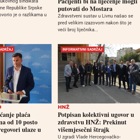
Pacijenti bi na liječenje mogli
rukovnog sindikata
putovati do Mostara
ne Republike Srpske
ovorio je o razlikama u
Zdravstveni sustav u Livnu našao se
pred velikim izazovom nakon što je
veći broj liječnika...
SADRŽAJ
INFORMATIVNI SADRŽAJ
O
HNŽ
ćanje plaća
Potpisan kolektivni ugovor u
ima od 10 posto
zdravstvu HNŽ: Prekinut
regovori ulaze u
višemjesečni štrajk
U zgradi Vlade Hercegovačko-