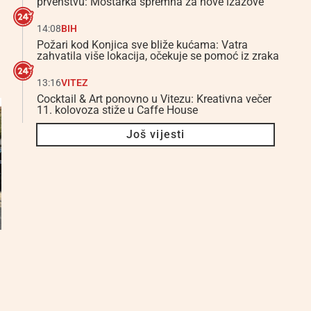
prvenstvu: Mostarka spremna za nove izazove
14:08
BIH
Požari kod Konjica sve bliže kućama: Vatra
zahvatila više lokacija, očekuje se pomoć iz zraka
13:16
VITEZ
Cocktail & Art ponovno u Vitezu: Kreativna večer
11. kolovoza stiže u Caffe House
Još vijesti