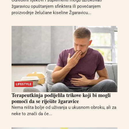
Određeni lijekovi i suplementi mogu uzrokovati
žgaravicu opuštanjem sfinktera ili povećanjem
proizvodnje želučane kiseline Žgaravicu...
LIFESTYLE
Terapeutkinja podijelila trikove koji bi mogli
pomoći da se riješite žgaravice
Nema ništa bolje od uživanja u ukusnom obroku, ali za
neke to znači da će...