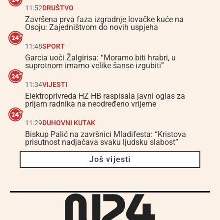
11:52
DRUŠTVO
Završena prva faza izgradnje lovačke kuće na
Osoju: Zajedništvom do novih uspjeha
11:48
SPORT
Garcia uoči Žalgirisa: “Moramo biti hrabri, u
suprotnom imamo velike šanse izgubiti”
11:34
VIJESTI
Elektroprivreda HZ HB raspisala javni oglas za
prijam radnika na neodređeno vrijeme
11:29
DUHOVNI KUTAK
Biskup Palić na završnici Mladifesta: “Kristova
prisutnost nadjačava svaku ljudsku slabost”
Još vijesti