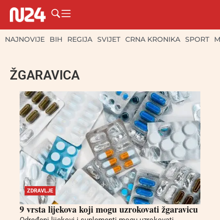
NAJNOVIJE
BIH
REGIJA
SVIJET
CRNA KRONIKA
SPORT
M
ŽGARAVICA
ZDRAVLJE
9 vrsta lijekova koji mogu uzrokovati žgaravicu