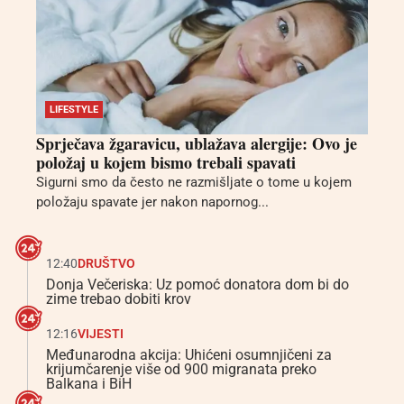
LIFESTYLE
Sprječava žgaravicu, ublažava alergije: Ovo je
položaj u kojem bismo trebali spavati
Sigurni smo da često ne razmišljate o tome u kojem
položaju spavate jer nakon napornog...
12:40
DRUŠTVO
Donja Večeriska: Uz pomoć donatora dom bi do
zime trebao dobiti krov
12:16
VIJESTI
Međunarodna akcija: Uhićeni osumnjičeni za
krijumčarenje više od 900 migranata preko
Balkana i BiH