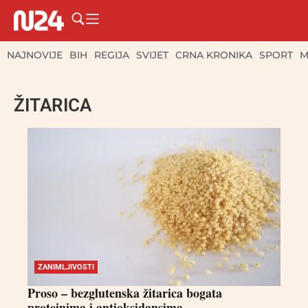
NAJNOVIJE
BIH
REGIJA
SVIJET
CRNA KRONIKA
SPORT
M
ŽITARICA
ZANIMLJIVOSTI
Proso – bezglutenska žitarica bogata
proteinima i antioksidansima