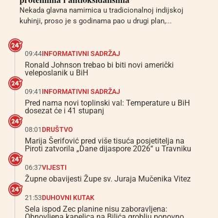
Nekada glavna namirnica u tradicionalnoj indijskoj
kuhinji, proso je s godinama pao u drugi plan,...
09:44
INFORMATIVNI SADRŽAJ
Ronald Johnson trebao bi biti novi američki
veleposlanik u BiH
09:41
INFORMATIVNI SADRŽAJ
Pred nama novi toplinski val: Temperature u BiH
dosezat će i 41 stupanj
08:01
DRUŠTVO
Marija Šerifović pred više tisuća posjetitelja na
Piroti zatvorila „Dane dijaspore 2026“ u Travniku
06:37
VIJESTI
Župne obavijesti Župe sv. Juraja Mučenika Vitez
21:53
DUHOVNI KUTAK
Sela ispod Zec planine nisu zaboravljena:
Obnovljena kapelica na Bilića groblju ponovno