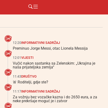
12:20
INFORMATIVNI SADRŽAJ
Preminuo Jorge Messi, otac Lionela Messija
12:01
VIJESTI
Vučić nakon sastanka sa Zelenskim: „Ukrajina je
naša prijateljska zemlja“
11:43
DRUŠTVO
🚨 Roditelji, gdje ste?
11:17
INFORMATIVNI SADRŽAJ
Za vožnju bez vozačke kazna i do 2650 eura, a za
neke prekršaje moguć je i zatvor