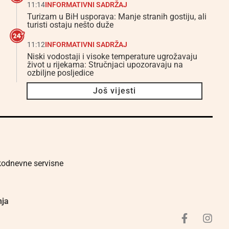
11:14
INFORMATIVNI SADRŽAJ
Turizam u BiH usporava: Manje stranih gostiju, ali
turisti ostaju nešto duže
11:12
INFORMATIVNI SADRŽAJ
Niski vodostaji i visoke temperature ugrožavaju
život u rijekama: Stručnjaci upozoravaju na
ozbiljne posljedice
Još vijesti
akodnevne servisne
nja