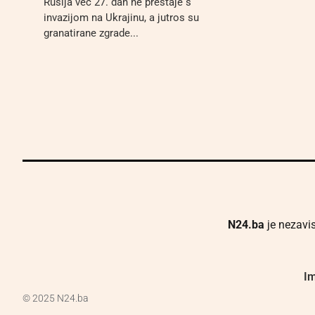
Rusija već 27. dan ne prestaje s
invazijom na Ukrajinu, a jutros su
granatirane zgrade...
N24.ba
je nezavis
Im
© 2025 N24.ba