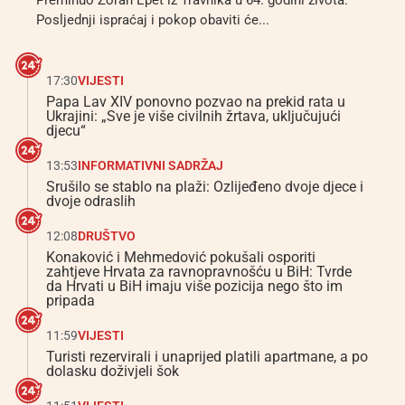
Preminuo Zoran Epet iz Travnika u 64. godini života.
Posljednji ispraćaj i pokop obaviti će...
17:30
VIJESTI
Papa Lav XIV ponovno pozvao na prekid rata u
Ukrajini: „Sve je više civilnih žrtava, uključujući
djecu“
13:53
INFORMATIVNI SADRŽAJ
Srušilo se stablo na plaži: Ozlijeđeno dvoje djece i
dvoje odraslih
12:08
DRUŠTVO
Konaković i Mehmedović pokušali osporiti
zahtjeve Hrvata za ravnopravnošću u BiH: Tvrde
da Hrvati u BiH imaju više pozicija nego što im
pripada
11:59
VIJESTI
Turisti rezervirali i unaprijed platili apartmane, a po
dolasku doživjeli šok