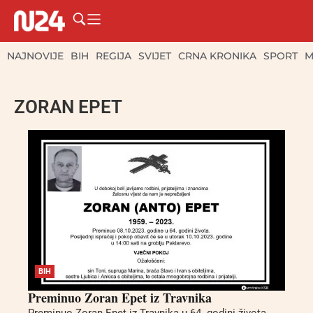
NAJNOVIJE
BIH
REGIJA
SVIJET
CRNA KRONIKA
SPORT
M
ZORAN EPET
BIH
Preminuo Zoran Epet iz Travnika