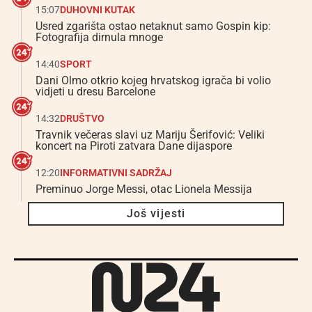
15:07
DUHOVNI KUTAK
Usred zgarišta ostao netaknut samo Gospin kip:
Fotografija dirnula mnoge
14:40
SPORT
Dani Olmo otkrio kojeg hrvatskog igrača bi volio
vidjeti u dresu Barcelone
14:32
DRUŠTVO
Travnik večeras slavi uz Mariju Šerifović: Veliki
koncert na Piroti zatvara Dane dijaspore
12:20
INFORMATIVNI SADRŽAJ
Preminuo Jorge Messi, otac Lionela Messija
Još vijesti