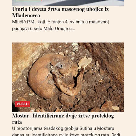
Umrla i deveta žrtva masovnog ubojice iz
Mladenovca
Mladić P.M., koji je ranjen 4. svibnja u masovnoj
pucnjavi u selu Malo Orašje u...
VIJESTI
Mostar: Identificirane dvije žrtve proteklog
rata
U prostorijama Gradskog groblja Sutina u Mostaru
danas su identificirane dvije žrtve proteklog rata. Radi...