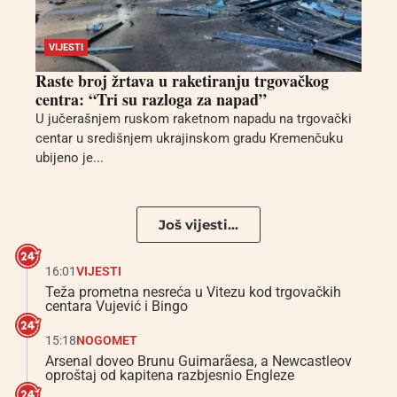
VIJESTI
Raste broj žrtava u raketiranju trgovačkog
centra: “Tri su razloga za napad”
U jučerašnjem ruskom raketnom napadu na trgovački
centar u središnjem ukrajinskom gradu Kremenčuku
ubijeno je...
Još vijesti...
16:01
VIJESTI
Teža prometna nesreća u Vitezu kod trgovačkih
centara Vujević i Bingo
15:18
NOGOMET
Arsenal doveo Brunu Guimarãesa, a Newcastleov
oproštaj od kapitena razbjesnio Engleze