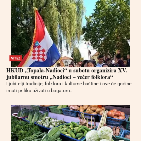
VITEZ
HKUD „Topala-Nadioci“ u subotu organizira XV.
jubilarnu smotru „Nadioci – večer folklora“
Ljubitelji tradicije, folklora i kulturne baštine i ove će godine
imati priliku uživati u bogatom...