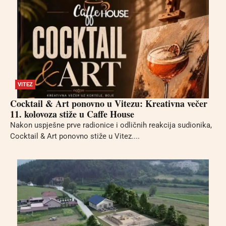
VITEZ
Cocktail & Art ponovno u Vitezu: Kreativna večer
11. kolovoza stiže u Caffe House
Nakon uspješne prve radionice i odličnih reakcija sudionika,
Cocktail & Art ponovno stiže u Vitez....