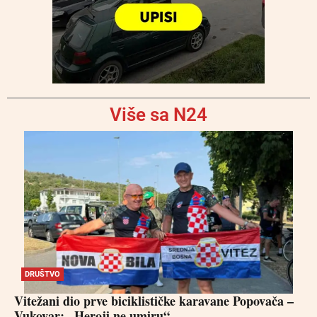
Više sa N24
DRUŠTVO
Vitežani dio prve biciklističke karavane Popovača –
Vukovar: „Heroji ne umiru“