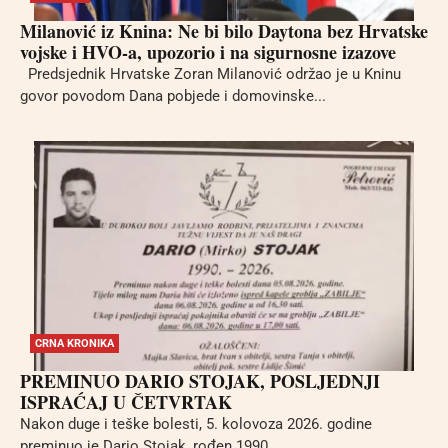
Milanović iz Knina: Ne bi bilo Daytona bez Hrvatske
vojske i HVO-a, upozorio i na sigurnosne izazove
Predsjednik Hrvatske Zoran Milanović održao je u Kninu
govor povodom Dana pobjede i domovinske...
CRNA KRONIKA
PREMINUO DARIO STOJAK, POSLJEDNJI
ISPRAĆAJ U ČETVRTAK
Nakon duge i teške bolesti, 5. kolovoza 2026. godine
preminuo je Dario Stojak, rođen 1990....