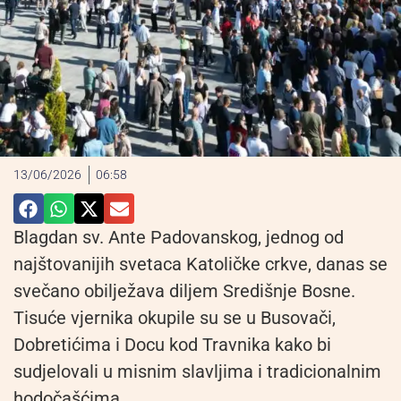
13/06/2026
06:58
Blagdan sv. Ante Padovanskog, jednog od
najštovanijih svetaca Katoličke crkve, danas se
svečano obilježava diljem Središnje Bosne.
Tisuće vjernika okupile su se u Busovači,
Dobretićima i Docu kod Travnika kako bi
sudjelovali u misnim slavljima i tradicionalnim
hodočašćima.