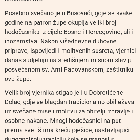
Posebno svečano je u Busovači, gdje se svake
godine na patron župe okuplja veliki broj
hodočasnika iz cijele Bosne i Hercegovine, ali i
inozemstva. Nakon višednevne duhovne
priprave, ispovijedi i molitvenih susreta, vjernici
danas sudjeluju na središnjem misnom slavlju
posvećenom sv. Anti Padovanskom, zaštitniku
ove župe.
Velik broj vjernika stigao je i u Dobretiće te
Dolac, gdje se blagdan tradicionalno obilježava
uz svečane mise i molitvu za obitelji, zdravlje i
osobne nakane. Mnogi hodočasnici na put
prema svetištima kreću pješice, nastavljajući
dugogodišnju tradiciju koja se prenosi s