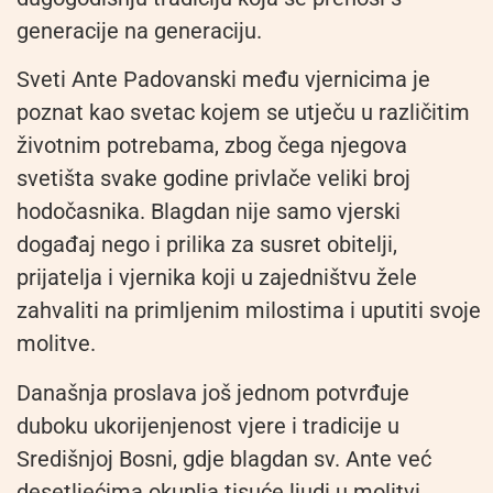
generacije na generaciju.
Sveti Ante Padovanski među vjernicima je
poznat kao svetac kojem se utječu u različitim
životnim potrebama, zbog čega njegova
svetišta svake godine privlače veliki broj
hodočasnika. Blagdan nije samo vjerski
događaj nego i prilika za susret obitelji,
prijatelja i vjernika koji u zajedništvu žele
zahvaliti na primljenim milostima i uputiti svoje
molitve.
Današnja proslava još jednom potvrđuje
duboku ukorijenjenost vjere i tradicije u
Središnjoj Bosni, gdje blagdan sv. Ante već
desetljećima okuplja tisuće ljudi u molitvi,