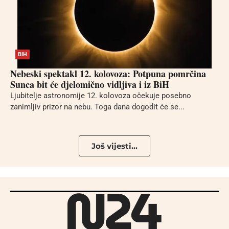
BIH
Nebeski spektakl 12. kolovoza: Potpuna pomrčina
Sunca bit će djelomično vidljiva i iz BiH
Ljubitelje astronomije 12. kolovoza očekuje posebno
zanimljiv prizor na nebu. Toga dana dogodit će se...
Još vijesti...