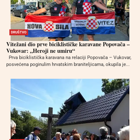
DRUŠTVO
Vitežani dio prve biciklističke karavane Popovača –
Vukovar: „Heroji ne umiru“
Prva biciklistička karavana na relaciji Popovača – Vukovar,
posvećena poginulim hrvatskim braniteljicama, okupila je...