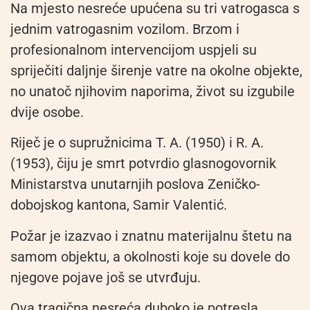
Na mjesto nesreće upućena su tri vatrogasca s
jednim vatrogasnim vozilom. Brzom i
profesionalnom intervencijom uspjeli su
spriječiti daljnje širenje vatre na okolne objekte,
no unatoč njihovim naporima, život su izgubile
dvije osobe.
Riječ je o supružnicima T. A. (1950) i R. A.
(1953), čiju je smrt potvrdio glasnogovornik
Ministarstva unutarnjih poslova Zeničko-
dobojskog kantona, Samir Valentić.
Požar je izazvao i znatnu materijalnu štetu na
samom objektu, a okolnosti koje su dovele do
njegove pojave još se utvrđuju.
Ova tragična nesreća duboko je potresla